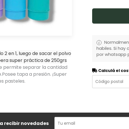
Normalmente
habiles. Si ha
 2 en 1, luego de sacar el polvo
por whatsapp p
bera super práctica de 250grs
e permite separar la cantidad
Calculá el cos
e.Posee tapa a presión. ¡Super
es pasteles.
ra recibir novedades