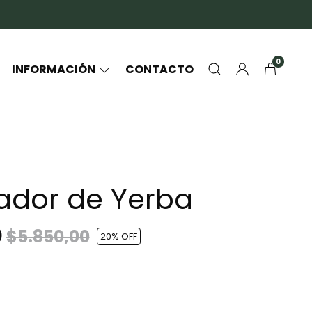
0
INFORMACIÓN
CONTACTO
ador de Yerba
0
$5.850,00
20
% OFF