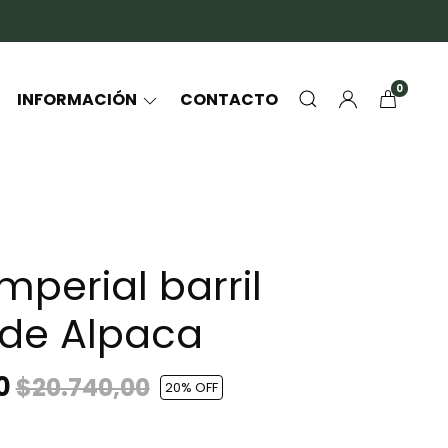
0
INFORMACIÓN
CONTACTO
mperial barril
 de Alpaca
00
$20.740,00
20
% OFF